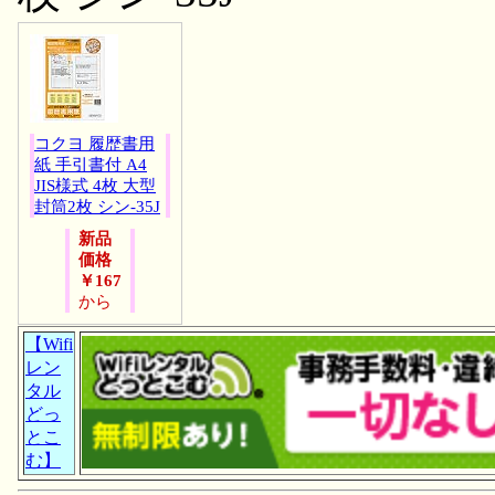
コクヨ 履歴書用
紙 手引書付 A4
JIS様式 4枚 大型
封筒2枚 シン-35J
新品
価格
￥167
から
【Wifi
レン
タル
どっ
とこ
む】