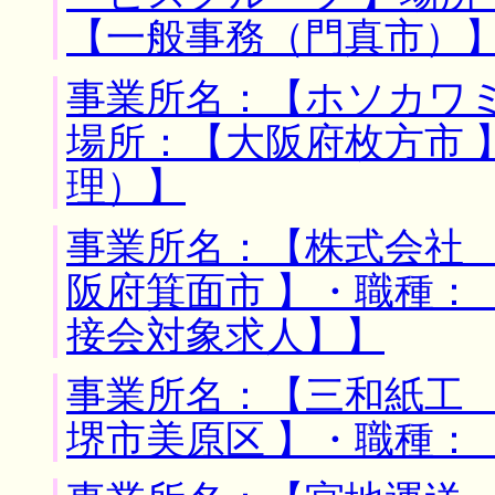
【一般事務（門真市）
事業所名：【ホソカワ
場所：【大阪府枚方市 
理）】
事業所名：【株式会社 
阪府箕面市 】・職種：
接会対象求人】】
事業所名：【三和紙工 
堺市美原区 】・職種：