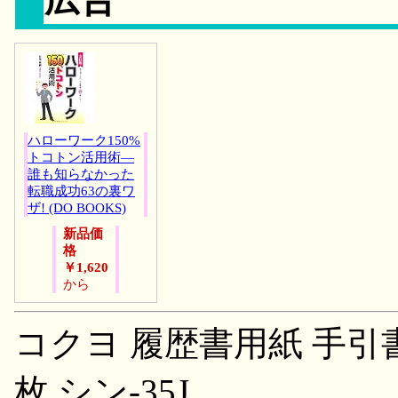
ハローワーク150%
トコトン活用術―
誰も知らなかった
転職成功63の裏ワ
ザ! (DO BOOKS)
新品価
格
￥1,620
から
コクヨ 履歴書用紙 手引書付
枚 シン-35J