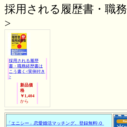
採用される履歴書・職務
>
採用される履歴
書・職務経歴書は
こう書く<実例付き
>
新品価
格
￥1,404
から
「エニシー」恋愛婚活マッチング。登録無料\０