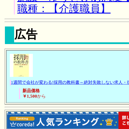
職種：【介護職員】
広告
1週間で会社が変わる!採用の教科書～絶対失敗しない求人・
新品価格
￥1,500
から