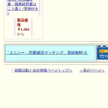
書・職務経歴書は
こう書く<実例付き
>
新品価
格
￥1,404
から
「エニシー」恋愛婚活マッチング。登録無料\０
就職活動と会社情報ページトップへ
＜前のページ＜