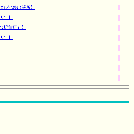
タル池袋出張所】
店）】
台駅前店）】
店）】