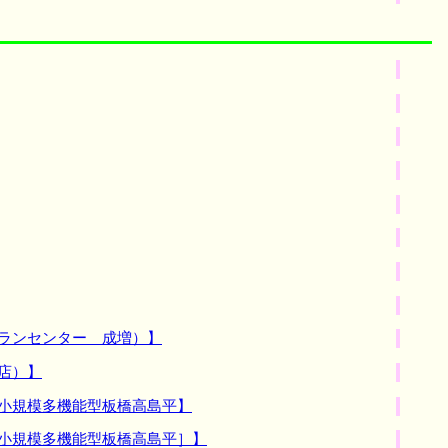
プランセンター 成増）】
店）】
家小規模多機能型板橋高島平】
家小規模多機能型板橋高島平］】