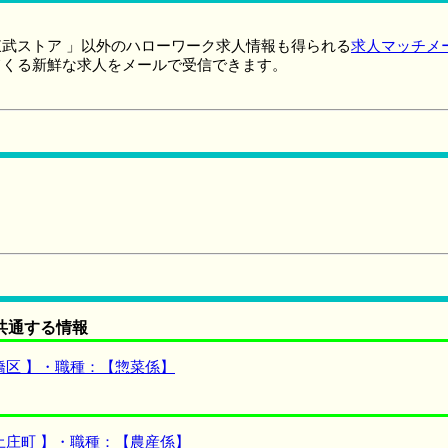
武ストア 」以外のハローワーク求人情報も得られる
求人マッチメ
てくる新鮮な求人をメールで受信できます。
共通する情報
橋区 】・職種：【惣菜係】
土庄町 】・職種：【農産係】