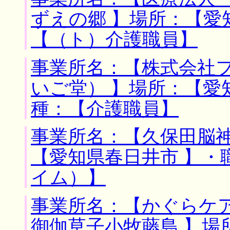
ずえの郷 】場所：【愛
【（ト）介護職員】
事業所名：【株式会社
いご堂） 】場所：【愛
種：【介護職員】
事業所名：【久保田脳神
【愛知県春日井市 】・
イム）】
事業所名：【かぐらケ
御伽草子小牧藤島 】場