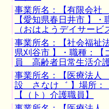
事業所名：【有限会社 
【愛知県春日井市 】・
（おはようデイサービ
事業所名：【社会福祉法
県刈谷市 】・職種：【
員 高齢者日常生活介
事業所名：【医療法人
設 さなけ゛ 】場所：
【（ト）介護職員】
事業所名：【医療法人