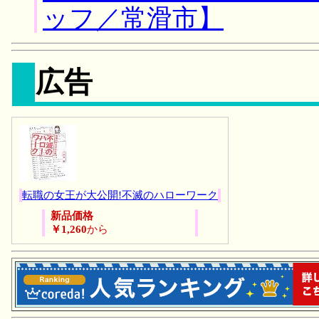
ッフ／常滑市】
広告
転職の女王が大公開!不滅のハローワーク
新品価格
￥1,260
から