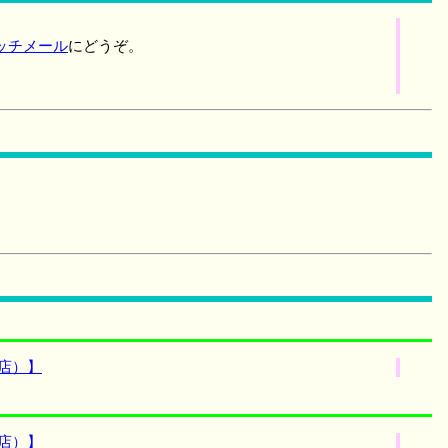
ッチメール
にどうぞ。
店）】
店）】