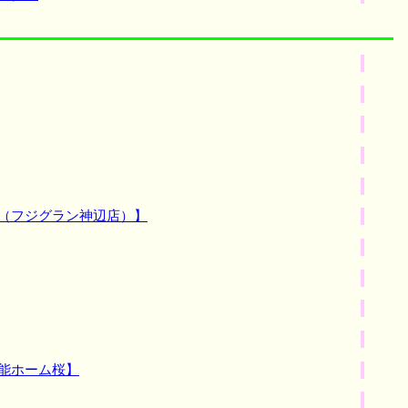
売（フジグラン神辺店）】
能ホーム桜】