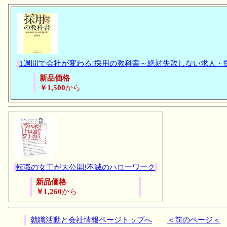
1週間で会社が変わる!採用の教科書～絶対失敗しない求人・
新品価格
￥1,500
から
転職の女王が大公開!不滅のハローワーク
新品価格
￥1,260
から
就職活動と会社情報ページトップへ
＜前のページ＜