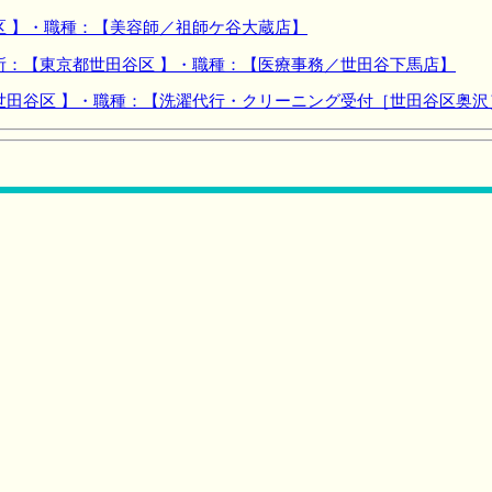
区 】・職種：【美容師／祖師ケ谷大蔵店】
所：【東京都世田谷区 】・職種：【医療事務／世田谷下馬店】
世田谷区 】・職種：【洗濯代行・クリーニング受付［世田谷区奥沢