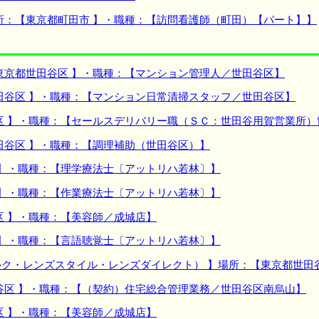
所：【東京都町田市 】・職種：【訪問看護師（町田）【パート】】
東京都世田谷区 】・職種：【マンション管理人／世田谷区】
田谷区 】・職種：【マンション日常清掃スタッフ／世田谷区】
区 】・職種：【セールスデリバリー職（ＳＣ：世田谷用賀営業所）
田谷区 】・職種：【調理補助（世田谷区）】
 】・職種：【理学療法士〔アットリハ若林〕】
 】・職種：【作業療法士〔アットリハ若林〕】
区 】・職種：【美容師／成城店】
 】・職種：【言語聴覚士〔アットリハ若林〕】
ク・レンズスタイル・レンズダイレクト） 】場所：【東京都世田
谷区 】・職種：【（契約）住宅総合管理業務／世田谷区南烏山】
区 】・職種：【美容師／成城店】