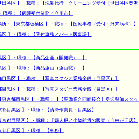
世田谷区 】・職種：【洗濯代行・クリーニング受付［世田谷区奥沢
】・職種：【病院受付業務／立川市】
場所：【東京都板橋区 】・職種：【医療事務（受付・外来病棟）】
馬区 】・職種：【受付事務／パート医事課】
黒区 】・職種：【商品企画（開発職） 】
黒区 】・職種：【商品企画（企画職） 】
都目黒区 】・職種：【写真スタジオ業務全般（目黒区）】
都目黒区 】・職種：【写真スタジオ業務全般（目黒区）】
【東京都目黒区 】・職種：【【警備業合同面接会】身辺警備スタッ
京都目黒区 】・職種：【清掃作業員：目黒区】
東京都目黒区 】・職種：【婦人服と小物雑貨の販売（自由が丘店】
京都目黒区 】・職種：【事務】