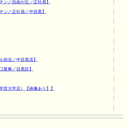
ッチン／自由が丘／正社員】
ッチン／正社員／中目黒】
ル担当／中目黒店】
口業務／目黒区】
（学芸大学店）【画像あり】】