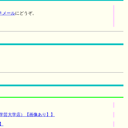
チメール
にどうぞ。
（学芸大学店）【画像あり】】
】