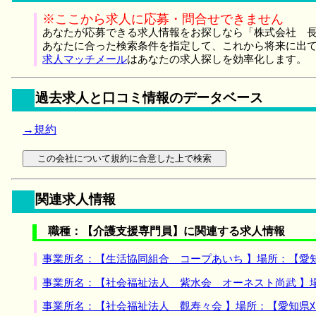
※ここから求人に応募・問合せできません
あなたが応募できる求人情報をお探しなら「株式会社 長
あなたに合った検索条件を指定して、これから将来に出
求人マッチメール
はあなたの求人探しを効率化します。
過去求人と口コミ情報のデータベース
→規約
関連求人情報
職種：【介護支援専門員】に関連する求人情報
事業所名：【生活協同組合 コープあいち 】場所：【愛
事業所名：【社会福祉法人 紫水会 オーネスト尚武 】
事業所名：【社会福祉法人 觀寿々会 】場所：【愛知県