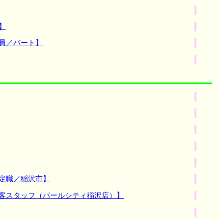
】
員／パート】
定職／稲沢市】
接客スタッフ（パールシティ稲沢店）】