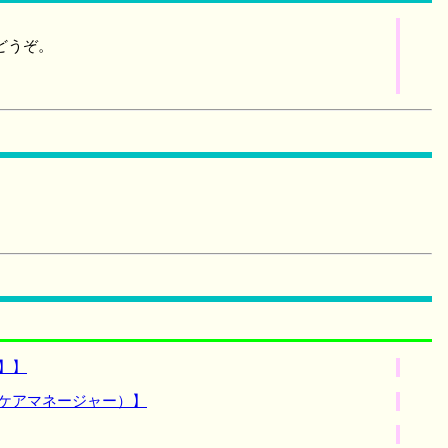
どうぞ。
】】
設ケアマネージャー）】