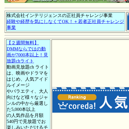
株式会社インテリジェンスの正社員チャレンジ事業
経験や経歴を気にしなくてOK！＋若者正社員チャレンジ
事業
【２週間無料】
DMMならではの動
画が7000本以上！見
放題chライト
動画見放題ch ライト
は、映画やドラマを
はじめ、人気アイド
ルイメージ
やバラエティ、大人
向けなど様々なジャ
ンルの中から厳選し
た5,000本以上
の人気作品を月額
540円で見放題でお
楽しみいただけるチ