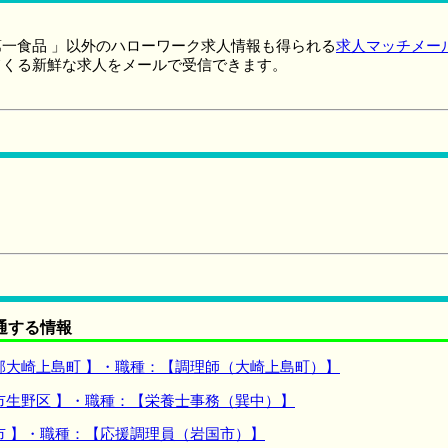
一食品 」以外のハローワーク求人情報も得られる
求人マッチメー
てくる新鮮な求人をメールで受信できます。
通する情報
郡大崎上島町 】・職種：【調理師（大崎上島町）】
市生野区 】・職種：【栄養士事務（巽中）】
市 】・職種：【応援調理員（岩国市）】