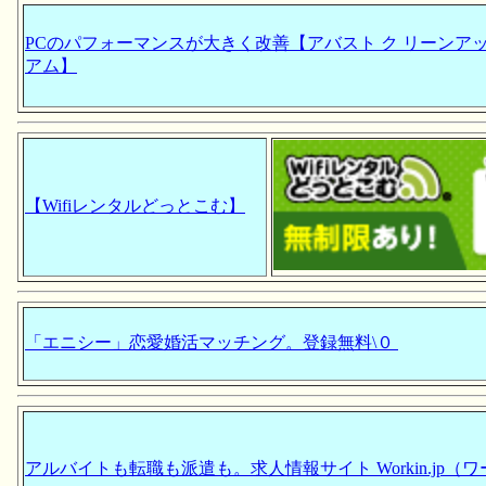
PCのパフォーマンスが大きく改善【アバスト ク リーンアッ
アム】
【Wifiレンタルどっとこむ】
「エニシー」恋愛婚活マッチング。登録無料\０
アルバイトも転職も派遣も。求人情報サイト Workin.jp（