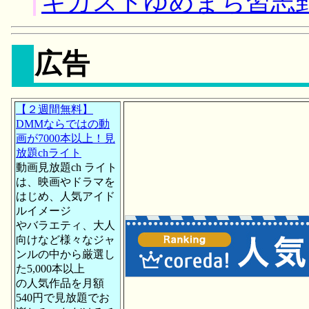
キガストゆめまち習志
広告
【２週間無料】
DMMならではの動
画が7000本以上！見
放題chライト
動画見放題ch ライト
は、映画やドラマを
はじめ、人気アイド
ルイメージ
やバラエティ、大人
向けなど様々なジャ
ンルの中から厳選し
た5,000本以上
の人気作品を月額
540円で見放題でお