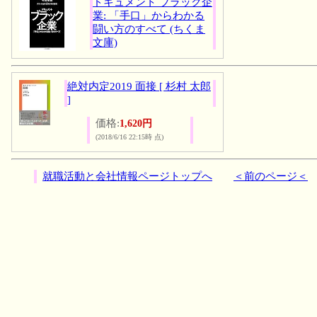
ドキュメント ブラック企
業: 「手口」からわかる
闘い方のすべて (ちくま
文庫)
絶対内定2019 面接 [ 杉村 太郎
]
価格:
1,620円
(2018/6/16 22:15時 点)
就職活動と会社情報ページトップへ
＜前のページ＜