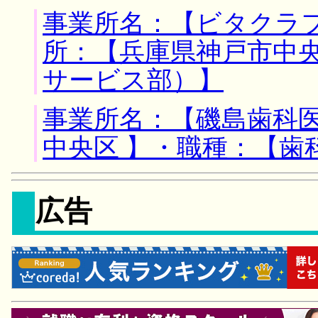
事業所名：【ビタクラ
所：【兵庫県神戸市中央
サービス部）】
事業所名：【磯島歯科医
中央区 】・職種：【歯
広告