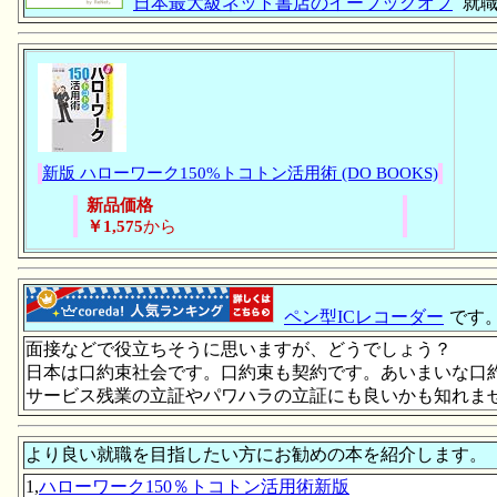
日本最大級ネット書店のイーブックオフ
就職
新版 ハローワーク150%トコトン活用術 (DO BOOKS)
新品価格
￥1,575
から
ペン型ICレコーダー
です
面接などで役立ちそうに思いますが、どうでしょう？
日本は口約束社会です。口約束も契約です。あいまいな口
サービス残業の立証やパワハラの立証にも良いかも知れま
より良い就職を目指したい方にお勧めの本を紹介します。
1,
ハローワーク150％トコトン活用術新版