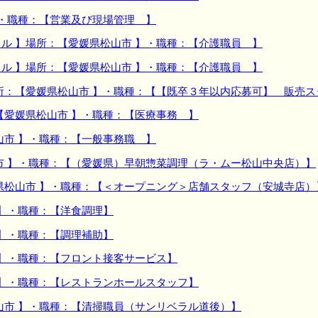
】・職種：【営業及び現場管理 】
ル 】場所：【愛媛県松山市 】・職種：【介護職員 】
ル 】場所：【愛媛県松山市 】・職種：【介護職員 】
所：【愛媛県松山市 】・職種：【【既卒３年以内応募可】 販売ス
【愛媛県松山市 】・職種：【医療事務 】
山市 】・職種：【一般事務職 】
市 】・職種：【（愛媛県）早朝惣菜調理（ラ・ムー松山中央店）】
県松山市 】・職種：【＜オープニング＞店舗スタッフ（安城寺店）
 】・職種：【洋食調理】
 】・職種：【調理補助】
 】・職種：【フロント接客サービス】
 】・職種：【レストランホールスタッフ】
山市 】・職種：【清掃職員（サンリベラル道後）】