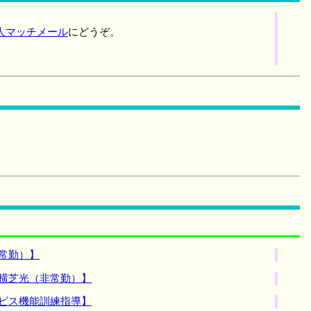
人マッチメール
にどうぞ。
常勤）】
横芝光（非常勤）】
ビス機能訓練指導】