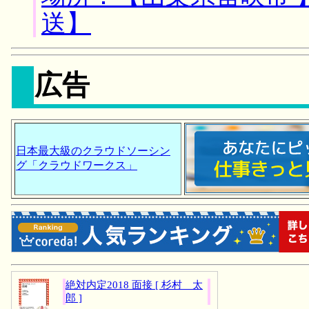
送】
広告
日本最大級のクラウドソーシン
グ「クラウドワークス」
絶対内定2018 面接 [ 杉村 太
郎 ]