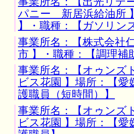
事業所名：【出光リテ
パニー 新居浜給油所 
】・職種：【ガソリン
事業所名：【株式会社仁
市 】・職種：【調理補
事業所名：【オゥンズ
ビス花園 】場所：【愛
護職員（短時間）】
事業所名：【オゥンズ
ビス花園 】場所：【愛