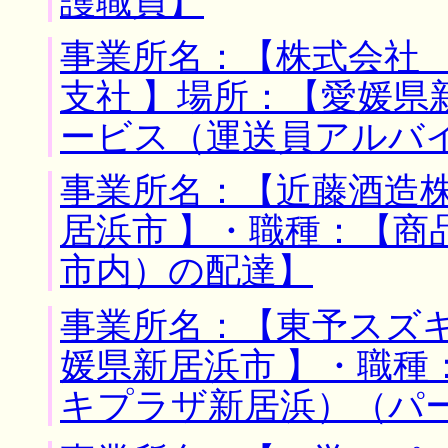
護職員】
事業所名：【株式会社
支社 】場所：【愛媛県
ービス（運送員アルバ
事業所名：【近藤酒造株
居浜市 】・職種：【商
市内）の配達】
事業所名：【東予スズキ
媛県新居浜市 】・職種
キプラザ新居浜）（パ