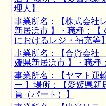
理人】
事業所名：【株式会社レ
新居浜市 】・職種：【
におけるレジ・補充等
事業所名：【合資会社 
媛県新居浜市 】・職種
事業所名：【ヤマト運
ー 】場所：【愛媛県新
員（パート）】