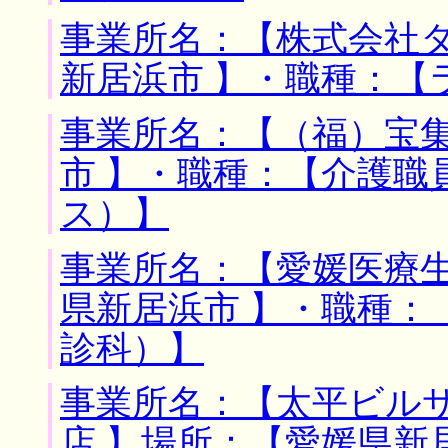
事業所名：【株式会社タ
新居浜市 】・職種：【
事業所名：【（福）宝集
市 】・職種：【介護職
ス）】
事業所名：【愛媛医療生
県新居浜市 】・職種：
診科）】
事業所名：【太平ビル
店 】場所：【愛媛県新