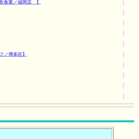
飲食業／福岡店 】
フ／博多区】