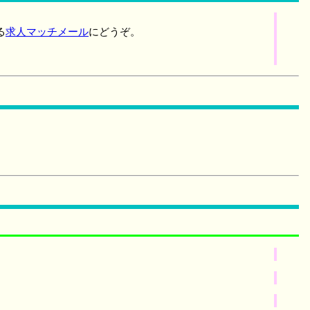
る
求人マッチメール
にどうぞ。