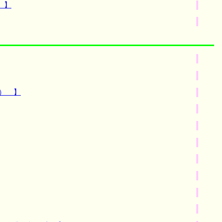
 】
） 】