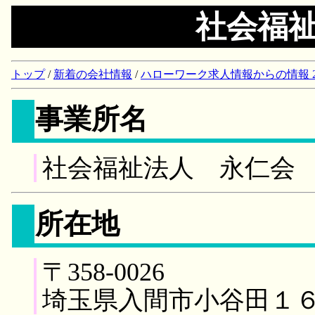
社会福
トップ
/
新着の会社情報
/
ハローワーク求人情報からの情報 2018/
事業所名
社会福祉法人 永仁会
所在地
〒358-0026
埼玉県入間市小谷田１