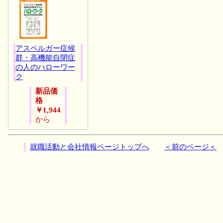
アスペルガー症候
群・高機能自閉症
の人のハローワー
ク
新品価
格
￥1,944
から
就職活動と会社情報ページトップへ
＜前のページ＜