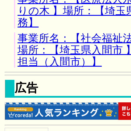
りの木 】場所：【埼玉
務】
事業所名：【社会福祉法
場所：【埼玉県入間市 
担当（入間市）】
広告