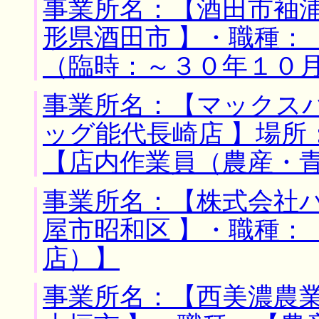
事業所名：【酒田市袖浦
形県酒田市 】・職種：
（臨時：～３０年１０
事業所名：【マックス
ッグ能代長崎店 】場所
【店内作業員（農産・
事業所名：【株式会社バ
屋市昭和区 】・職種：
店）】
事業所名：【西美濃農業