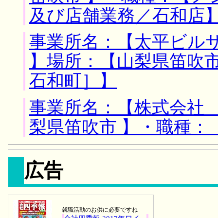
及び店舗業務／石和店
事業所名：【太平ビル
】場所：【山梨県笛吹市
石和町］】
事業所名：【株式会社 
梨県笛吹市 】・職種：
広告
就職活動のお供に必要ですね