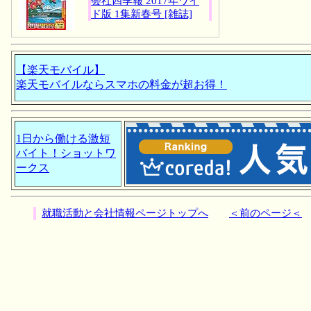
会社四季報 2017年ワイ
ド版 1集新春号 [雑誌]
【楽天モバイル】
楽天モバイルならスマホの料金が超お得！
1日から働ける激短
バイト！ショットワ
ークス
就職活動と会社情報ページトップへ
＜前のページ＜