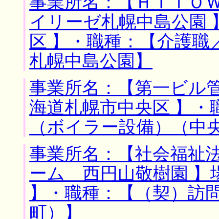
事業所名：【ＨＩＴＯ
イリーゼ札幌中島公園 
区 】・職種：【介護職
札幌中島公園】
事業所名：【第一ビル管
海道札幌市中央区 】・
（ボイラー設備）（中
事業所名：【社会福祉
ーム 西円山敬樹園 】
】・職種：【（契）訪
町）】