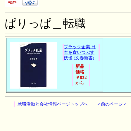
ぱりっぱ＿転職
ブラック企業 日
本を食いつぶす
妖怪 (文春新書)
新品
価格
￥832
から
就職活動と会社情報ページトップへ
＜前のページ＜