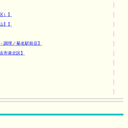
区）】
山】】
助・調理／菊名駅前店】
浜市港北区】