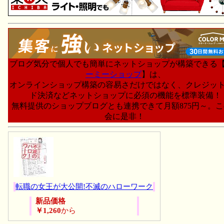
ブログ気分で個人でも簡単にネットショップが構築できる
ーミーショップ
】は、
オンラインショップ構築の容易さだけではなく、クレジッ
ド決済などネットショップに必須の機能を標準装備！
無料提供のショップブログとも連携できて月額875円～。
会に是非！
転職の女王が大公開!不滅のハローワーク
新品価格
￥1,260
から