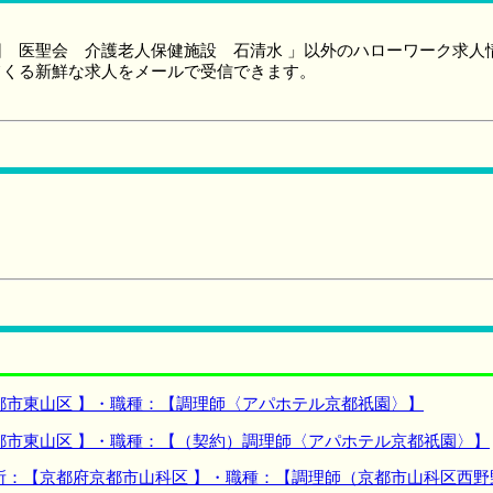
 医聖会 介護老人保健施設 石清水 」以外のハローワーク求人
てくる新鮮な求人をメールで受信できます。
都市東山区 】・職種：【調理師〈アパホテル京都祇園〉】
都市東山区 】・職種：【（契約）調理師〈アパホテル京都祇園〉】
所：【京都府京都市山科区 】・職種：【調理師（京都市山科区西野