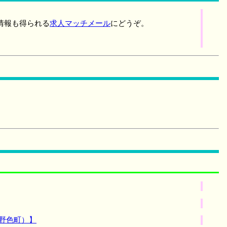
情報も得られる
求人マッチメール
にどうぞ。
野色町）】