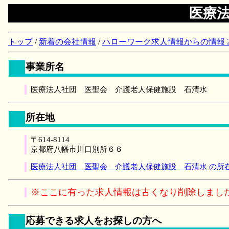
医療
トップ
/
新着の会社情報
/
ハローワーク求人情報からの情報 2018/
事業所名
医療法人社団 医聖会 介護老人保健施設 石清水
所在地
〒614-8114
京都府八幡市川口別所６６
医療法人社団 医聖会 介護老人保健施設 石清水 の所
※ここに有った求人情報は古くなり削除しまし
応募できる求人をお探しの方へ