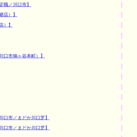
定職／川口市】
郷店）】
店）】
（川口市鳩ヶ谷本町）】
セ川口市／まどか川口芝】
セ川口市／まどか川口芝】