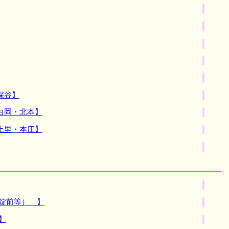
深谷】
白岡・北本】
上里・本庄】
錠前等） 】
】