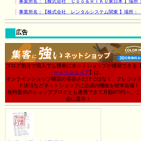
事業所名：【株式会社 Ｃｏｏ＆ＲＩＫＵ東日本 】場所
事業所名：【株式会社 レンタルシステム関東 】場所：
広告
ブログ気分で個人でも簡単にネットショップが構築できる
ーミーショップ
】は、
オンラインショップ構築の容易さだけではなく、クレジッ
ド決済などネットショップに必須の機能を標準装備！
無料提供のショップブログとも連携できて月額875円～。
会に是非！