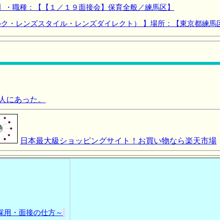
 】・職種：【【１／１９面接会】保育全般／練馬区】
ク・レンズスタイル・レンズダイレクト） 】場所：【東京都練馬
人にあった。
日本最大級ショッピングサイト！お買い物なら楽天市場
採用・面接の仕方～