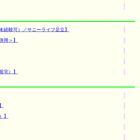
（未経験可）／サニーライフ足立】
併用＞】
居宅）】
】
）】