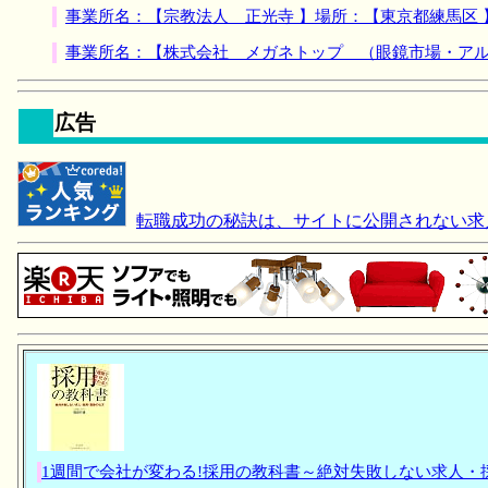
事業所名：【宗教法人 正光寺 】場所：【東京都練馬区
事業所名：【株式会社 メガネトップ （眼鏡市場・アル
広告
転職成功の秘訣は、サイトに公開されない求
1週間で会社が変わる!採用の教科書～絶対失敗しない求人・