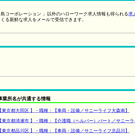
島コーポレーション 」以外のハローワーク求人情報も得られる
求
てくる新鮮な求人をメールで受信できます。
事業所名が共通する情報
【東京都大田区 】・職種：【車両・設備／サニーライフ大森南】
【東京都清瀬市 】・職種：【介護職（ヘルパー）パート／サニー
【東京都品川区 】・職種：【車両・設備／サニーライフ北品川】