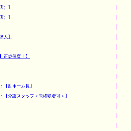
店）】
店）】
求人】
】正規保育士】
：【副ホーム長】
種：【介護スタッフ＜未経験者可＞】