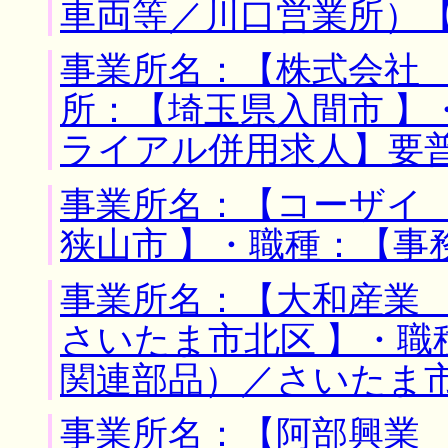
車両等／川口営業所）
事業所名：【株式会社 
所：【埼玉県入間市 】
ライアル併用求人】要
事業所名：【コーザイ 
狭山市 】・職種：【事
事業所名：【大和産業 
さいたま市北区 】・職
関連部品）／さいたま
事業所名：【阿部興業 