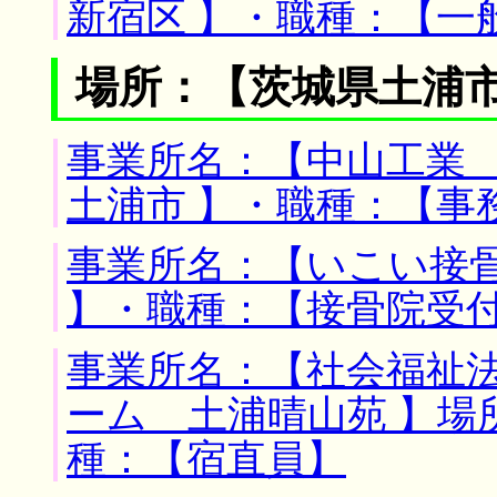
新宿区 】・職種：【一
場所：【茨城県土浦市
事業所名：【中山工業 
土浦市 】・職種：【事
事業所名：【いこい接骨
】・職種：【接骨院受
事業所名：【社会福祉
ーム 土浦晴山苑 】場
種：【宿直員】