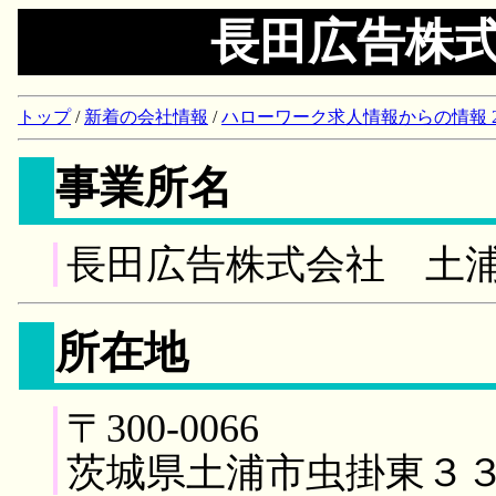
長田広告株
トップ
/
新着の会社情報
/
ハローワーク求人情報からの情報 2018/
事業所名
長田広告株式会社 土
所在地
〒300-0066
茨城県土浦市虫掛東３