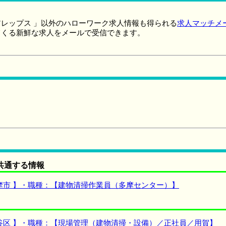
レップス 」以外のハローワーク求人情報も得られる
求人マッチメ
てくる新鮮な求人をメールで受信できます。
共通する情報
摩市 】・職種：【建物清掃作業員（多摩センター）】
谷区 】・職種：【現場管理（建物清掃・設備）／正社員／用賀】