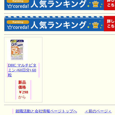
DHC マルチビタ
ミン (60日分) 60
粒
新品
価格
￥298
から
就職活動と会社情報ページトップへ
＜前のページ＜