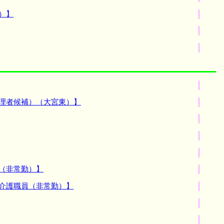
）】
管理者候補）（大宮東）】
（非常勤）】
ス介護職員（非常勤）】