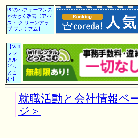
PCのパフォーマンス
が大きく改善【アバ
スト ク リーンアッ
プ プレミアム】
【Wifi
レン
タル
どっ
とこ
む】
就職活動と会社情報ペ
ジ＞