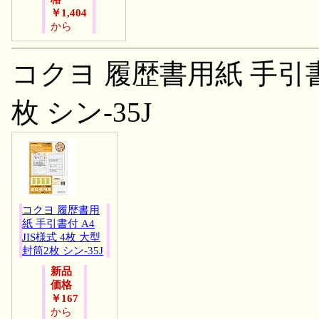
￥1,404
から
コクヨ 履歴書用紙 手引書付
枚 シン-35J
コクヨ 履歴書用
紙 手引書付 A4
JIS様式 4枚 大型
封筒2枚 シン-35J
新品
価格
￥167
から