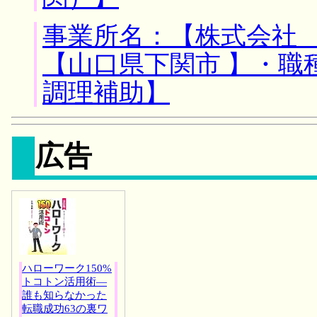
事業所名：【株式会社 
【山口県下関市 】・職
調理補助】
広告
ハローワーク150%
トコトン活用術―
誰も知らなかった
転職成功63の裏ワ