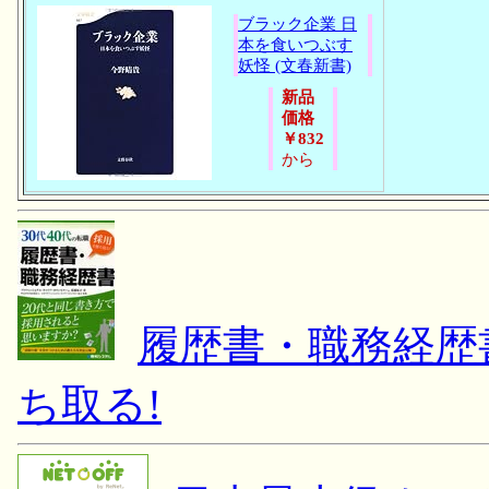
ブラック企業 日
本を食いつぶす
妖怪 (文春新書)
新品
価格
￥832
から
履歴書・職務経歴書 
ち取る!