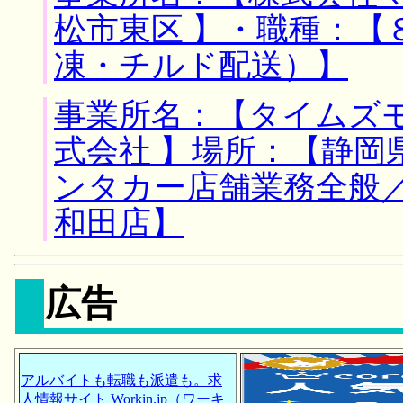
松市東区 】・職種：【
凍・チルド配送）】
事業所名：【タイムズ
式会社 】場所：【静岡
ンタカー店舗業務全般
和田店】
広告
アルバイトも転職も派遣も。求
人情報サイト Workin.jp（ワーキ