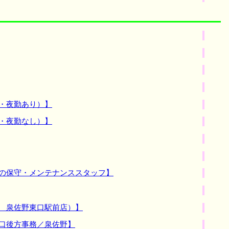
・夜勤あり）】
・夜勤なし）】
備の保守・メンテナンススタッフ】
場 泉佐野東口駅前店）】
窓口後方事務／泉佐野】