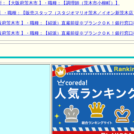
所：【大阪府茨木市 】・職種：【調理師（茨木市小柳町）】
 】・職種：【販売スタッフ（スタジオマリオ茨木／イオン新茨木店
阪府茨木市 】・職種：【紹派）直雇前提※ブランクＯＫ！銀行窓口
阪府茨木市 】・職種：【紹派）直雇前提※ブランクＯＫ！銀行窓口