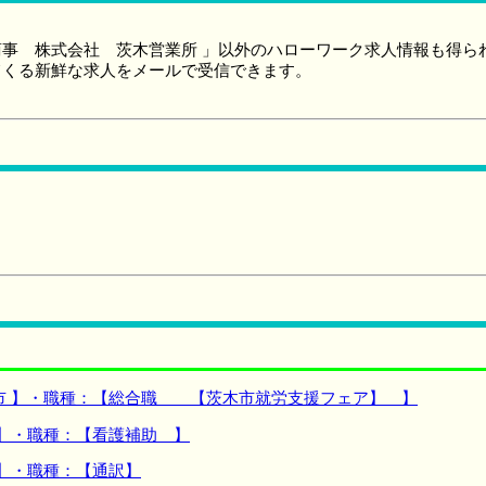
事 株式会社 茨木営業所 」以外のハローワーク求人情報も得ら
てくる新鮮な求人をメールで受信できます。
市 】・職種：【総合職 【茨木市就労支援フェア】 】
 】・職種：【看護補助 】
 】・職種：【通訳】