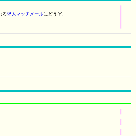
れる
求人マッチメール
にどうぞ。