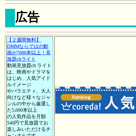
広告
【２週間無料】
DMMならではの動
画が7000本以上！見
放題chライト
動画見放題ch ライト
は、映画やドラマを
はじめ、人気アイド
ルイメージ
やバラエティ、大人
向けなど様々なジャ
ンルの中から厳選し
た5,000本以上
の人気作品を月額
540円で見放題でお
楽しみいただけるチ
ャンネルです。