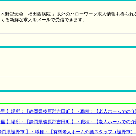
木野記念会 福田西病院 」以外のハローワーク求人情報も得られ
てくる新鮮な求人をメールで受信できます。
里 】場所：【静岡県榛原郡吉田町 】・職種：【老人ホームでの介
里 】場所：【静岡県榛原郡吉田町 】・職種：【老人ホームでの
静岡県裾野市 】・職種：【有料老人ホーム介護スタッフ（裾野市）