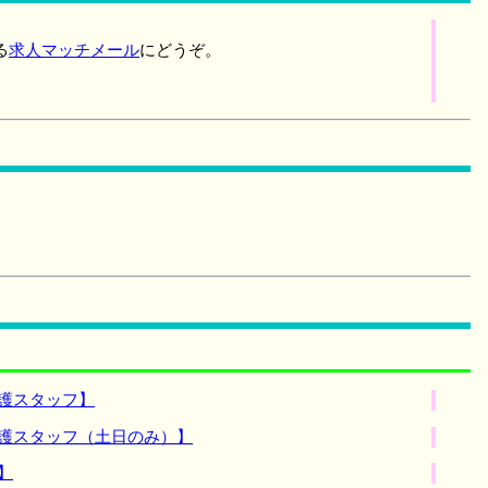
る
求人マッチメール
にどうぞ。
護スタッフ】
介護スタッフ（土日のみ）】
】