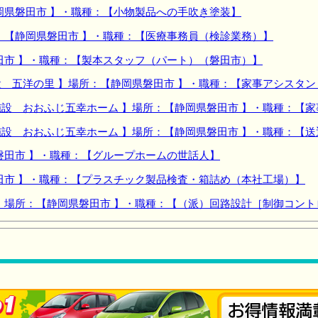
岡県磐田市 】・職種：【小物製品への手吹き塗装】
：【静岡県磐田市 】・職種：【医療事務員（検診業務）】
田市 】・職種：【製本スタッフ（パート）（磐田市）】
 五洋の里 】場所：【静岡県磐田市 】・職種：【家事アシスタン
設 おおふじ五幸ホーム 】場所：【静岡県磐田市 】・職種：【家
設 おおふじ五幸ホーム 】場所：【静岡県磐田市 】・職種：【送
磐田市 】・職種：【グループホームの世話人】
田市 】・職種：【プラスチック製品検査・箱詰め（本社工場）】
】場所：【静岡県磐田市 】・職種：【（派）回路設計［制御コン