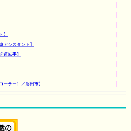
ト】
事アシスタント】
迎運転手】
トローラー］／磐田市】