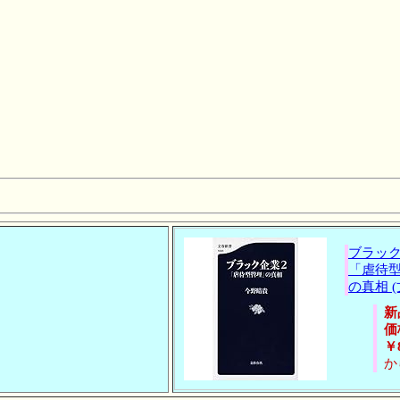
ブラック
「虐待
の真相 
新
価
￥
か