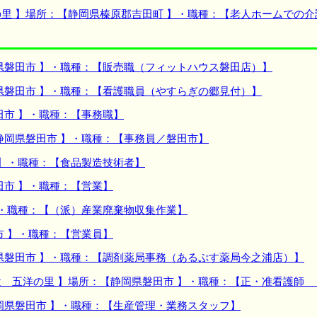
里 】場所：【静岡県榛原郡吉田町 】・職種：【老人ホームでの介
県磐田市 】・職種：【販売職（フィットハウス磐田店）】
県磐田市 】・職種：【看護職員（やすらぎの郷見付）】
田市 】・職種：【事務職】
静岡県磐田市 】・職種：【事務員／磐田市】
 】・職種：【食品製造技術者】
田市 】・職種：【営業】
】・職種：【（派）産業廃棄物収集作業】
市 】・職種：【営業員】
県磐田市 】・職種：【調剤薬局事務（あるぷす薬局今之浦店）】
 五洋の里 】場所：【静岡県磐田市 】・職種：【正・准看護師
岡県磐田市 】・職種：【生産管理・業務スタッフ】