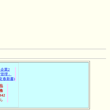
企業2
型管理」
(文春新書)
品
格
842
ら