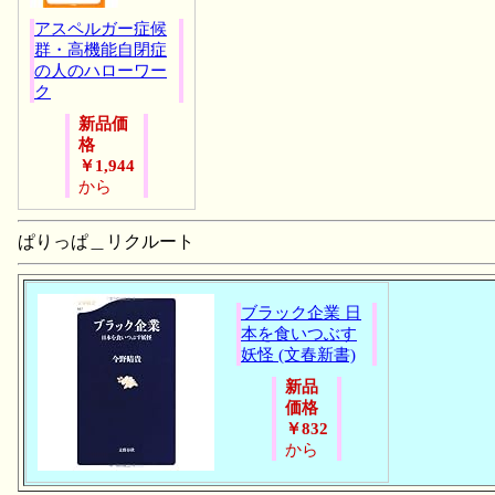
アスペルガー症候
群・高機能自閉症
の人のハローワー
ク
新品価
格
￥1,944
から
ぱりっぱ＿リクルート
ブラック企業 日
本を食いつぶす
妖怪 (文春新書)
新品
価格
￥832
から