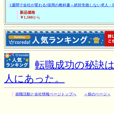
1週間で会社が変わる!採用の教科書～絶対失敗しない求人・
新品価格
￥1,500
から
転職成功の秘訣
人にあった。
就職活動と会社情報ページトップへ
＜前のページ＜