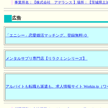
事業所名：【株式会社 アデランス 】場所：【茨城県土
広告
「エニシー」恋愛婚活マッチング。登録無料\０
メンタルサプリ専門店【リラクミンシリーズ】
アルバイトも転職も派遣も。求人情報サイト Workin.jp（