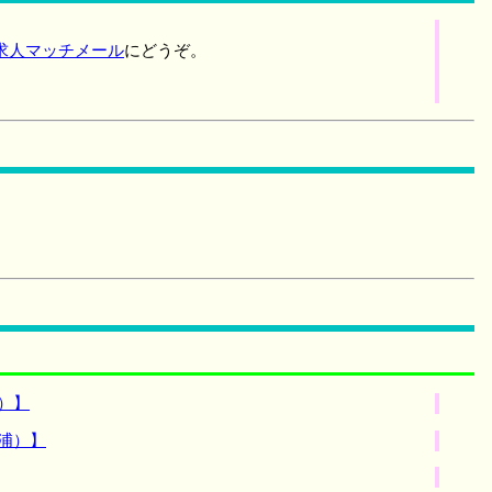
求人マッチメール
にどうぞ。
）】
浦）】