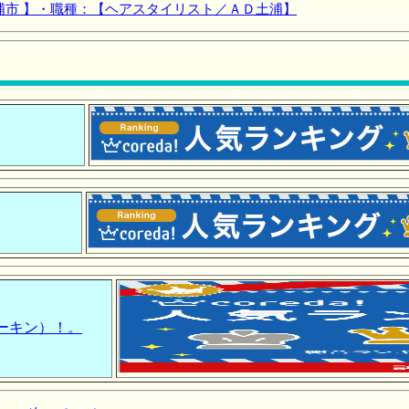
浦市 】・職種：【ヘアスタイリスト／ＡＤ土浦】
ワーキン）！。