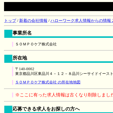
トップ
/
新着の会社情報
/
ハローワーク求人情報からの情報 2018/
事業所名
ＳＯＭＰＯケア株式会社
所在地
〒140-0002
東京都品川区東品川４－１２－８品川シーサイドイース
ＳＯＭＰＯケア株式会社 の所在地地図
※ここに有った求人情報は古くなり削除しまし
応募できる求人をお探しの方へ