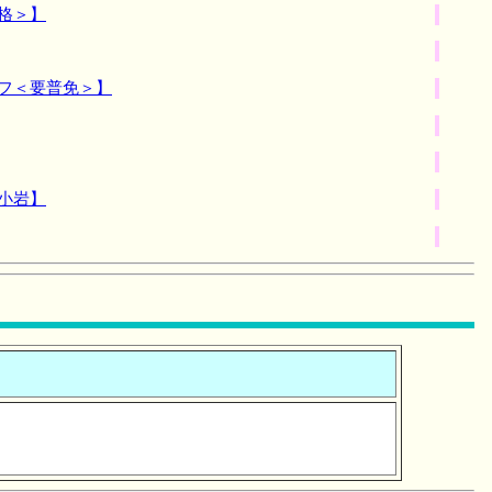
格＞】
フ＜要普免＞】
小岩】