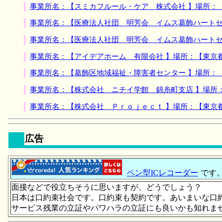
事業所名：【スミカフルール・ケア 株式会社 】場所：
事業所名：【医療法人社団 明芳会 イムス葛飾ハートセ
事業所名：【医療法人社団 明芳会 イムス葛飾ハートセ
事業所名：【アイデアホーム 有限会社 】場所：【東京
事業所名：【葛飾区地域福祉・障害者センター 】場所：
事業所名：【株式会社 ニチイ学館 錦糸町支店 】場所
事業所名：【株式会社 Ｐｒｏｊｅｃｔ 】場所：【東京
広告
ペン型ICレコーダー
です
面接などで役立ちそうに思いますが、どうでしょう？
日本は口約束社会です。口約束も契約です。あいまいな口
サービス残業の立証やパワハラの立証にも良いかも知れま