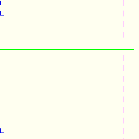
】
】
】