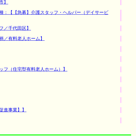
市】
職種：【【急募】介護スタッフ・ヘルパー（デイサービ
フ／千代田区】
田柄／有料老人ホーム】
タッフ（住宅型有料老人ホーム）】
促進事業】】