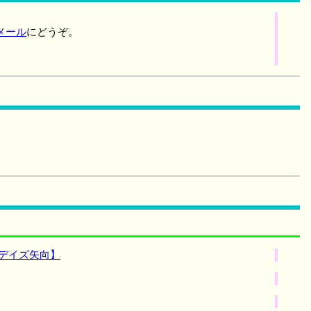
メール
にどうぞ。
デイズ矢向】