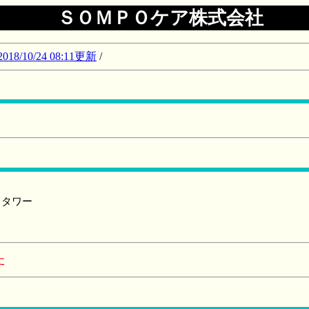
ＳＯＭＰＯケア株式会社
10/24 08:11更新
/
トタワー
た