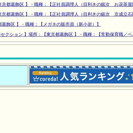
東京都葛飾区 】・職種：【正社員調理人（目利きの銀次 お花茶屋
東京都葛飾区 】・職種：【正社員調理人（目利きの銀次 京成立石
都葛飾区 】・職種：【メガネの販売員（新小岩）】
セクション 】場所：【東京都葛飾区 】・職種：【常勤保育職／