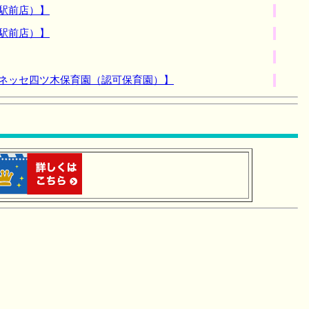
駅前店）】
駅前店）】
ベネッセ四ツ木保育園（認可保育園）】