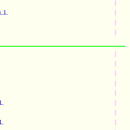
）】
】
】