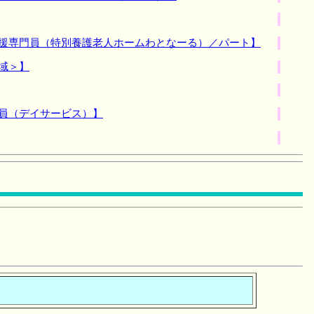
支援専門員（特別養護老人ホームわとなーる）／パート】
域＞】
職員（デイサービス）】