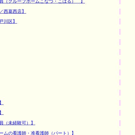
職員（グループホームこなつ・こはる） 】
／西葛西店】
戸川区】
】
】
員（未経験可）】
ホームの看護師・准看護師（パート）】