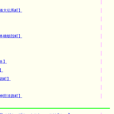
橋大伝馬町】
本橋蛎殻町】
８】
】
錦町】
神田淡路町】