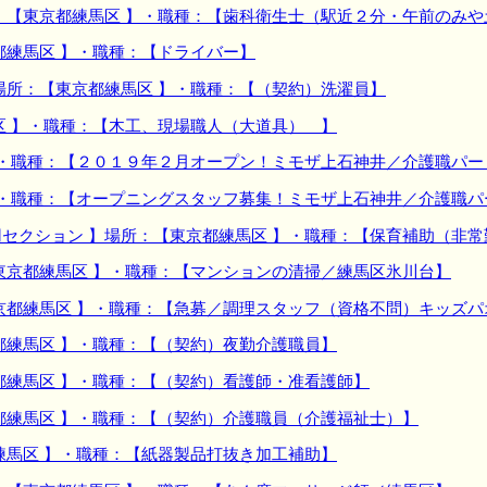
：【東京都練馬区 】・職種：【歯科衛生士（駅近２分・午前のみや
都練馬区 】・職種：【ドライバー】
場所：【東京都練馬区 】・職種：【（契約）洗濯員】
区 】・職種：【木工、現場職人（大道具） 】
】・職種：【２０１９年２月オープン！ミモザ上石神井／介護職パー
】・職種：【オープニングスタッフ募集！ミモザ上石神井／介護職パ
セクション 】場所：【東京都練馬区 】・職種：【保育補助（非
東京都練馬区 】・職種：【マンションの清掃／練馬区氷川台】
京都練馬区 】・職種：【急募／調理スタッフ（資格不問）キッズ
都練馬区 】・職種：【（契約）夜勤介護職員】
都練馬区 】・職種：【（契約）看護師・准看護師】
都練馬区 】・職種：【（契約）介護職員（介護福祉士）】
練馬区 】・職種：【紙器製品打抜き加工補助】