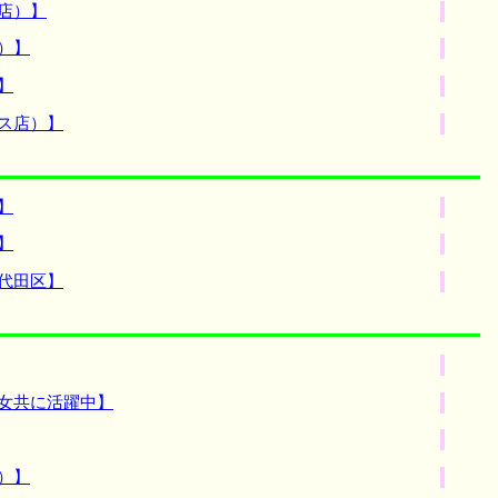
店）】
）】
】
ス店）】
】
】
代田区】
女共に活躍中】
）】