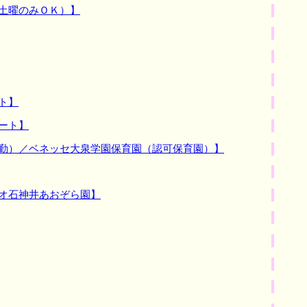
土曜のみＯＫ）】
ト】
ート】
常勤）／ベネッセ大泉学園保育園（認可保育園）】
パオ石神井あおぞら園】