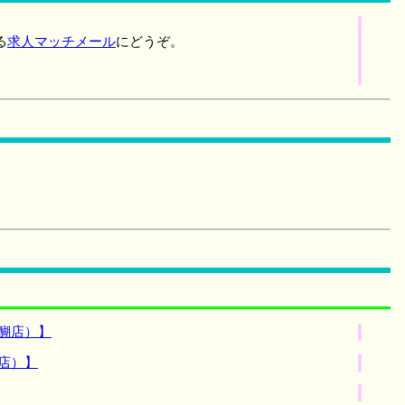
る
求人マッチメール
にどうぞ。
醐店）】
店）】