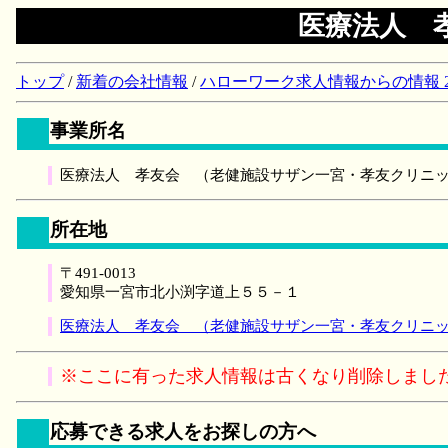
医療法人 
トップ
/
新着の会社情報
/
ハローワーク求人情報からの情報 2018/
事業所名
医療法人 孝友会 （老健施設サザン一宮・孝友クリニ
所在地
〒491-0013
愛知県一宮市北小渕字道上５５－１
医療法人 孝友会 （老健施設サザン一宮・孝友クリニッ
※ここに有った求人情報は古くなり削除しまし
応募できる求人をお探しの方へ