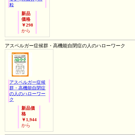
粒
新品
価格
￥298
から
アスペルガー症候群・高機能自閉症の人のハローワーク
アスペルガー症候
群・高機能自閉症
の人のハローワー
ク
新品価
格
￥1,944
から