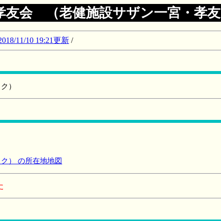
孝友会 （老健施設サザン一宮・孝
11/10 19:21更新
/
ック）
ク） の所在地地図
た