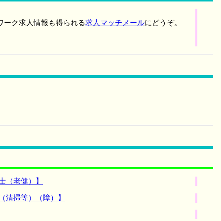
ワーク求人情報も得られる
求人マッチメール
にどうぞ。
士（老健）】
（清掃等）（障）】