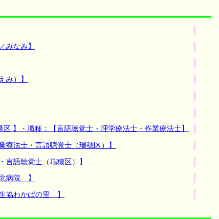
／みなみ】
えみ）】
緑区 】・職種：【言語聴覚士・理学療法士・作業療法士】
作業療法士・言語聴覚士（瑞穂区）】
士・言語聴覚士（瑞穂区）】
北病院 】
生協わかばの里 】