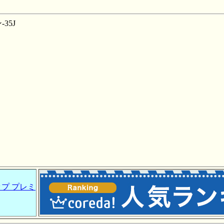
35J
プ プレミ