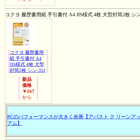
コクヨ 履歴書用紙 手引書付 A4 JIS様式 4枚 大型封筒2枚 シン-
コクヨ 履歴書用
紙 手引書付 A4
JIS様式 4枚 大型
封筒2枚 シン-35J
新品
価格
￥167
から
PCのパフォーマンスが大きく改善【アバスト ク リーンアッ
アム】