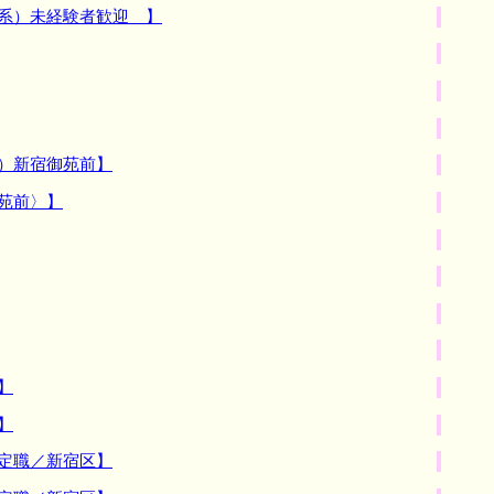
務系）未経験者歓迎 】
）新宿御苑前】
苑前〉】
】
】
定職／新宿区】