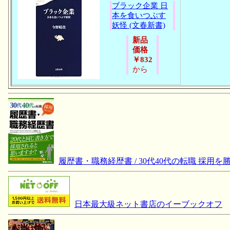
ブラック企業 日
本を食いつぶす
妖怪 (文春新書)
新品
価格
￥832
から
履歴書・職務経歴書 / 30代40代の転職 採用を
日本最大級ネット書店のイーブックオフ