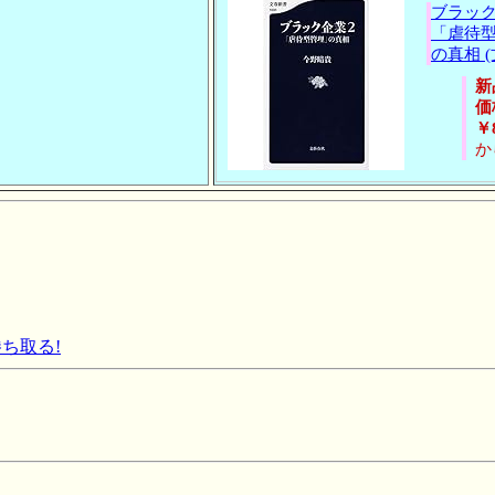
ブラック
「虐待
の真相 
新
価
￥
か
勝ち取る!