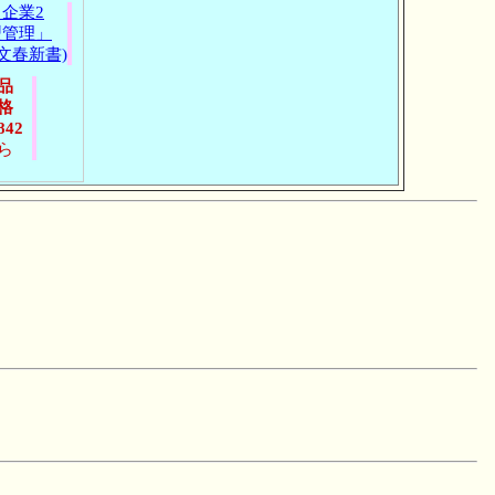
企業2
型管理」
(文春新書)
品
格
842
ら