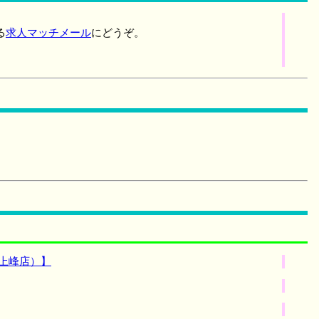
る
求人マッチメール
にどうぞ。
上峰店）】