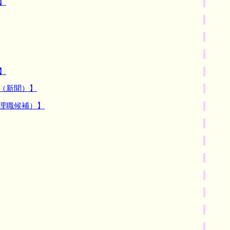
】
】
（新聞）】
理職候補）】