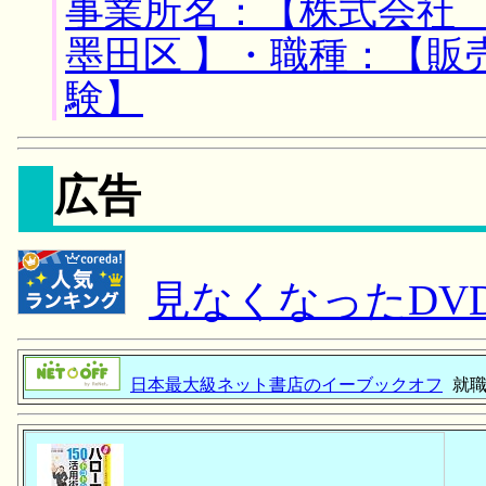
事業所名：【株式会社 
墨田区 】・職種：【販
験】
広告
見なくなったDV
日本最大級ネット書店のイーブックオフ
就職