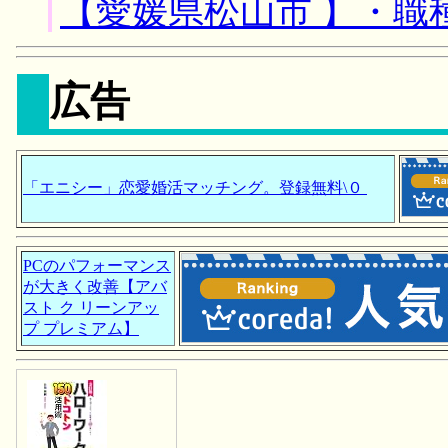
【愛媛県松山市 】・職
広告
「エニシー」恋愛婚活マッチング。登録無料\０
PCのパフォーマンス
が大きく改善【アバ
スト ク リーンアッ
プ プレミアム】