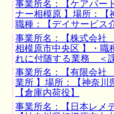
事業所名：【ケアパー
ナー相模原 】場所：【
職種：【デイサービス
事業所名：【株式会社 
相模原市中央区 】・職
れに付随する業務 ＜
事業所名：【有限会社
業所 】場所：【神奈川
【倉庫内荷役】
事業所名：【日本レメデ