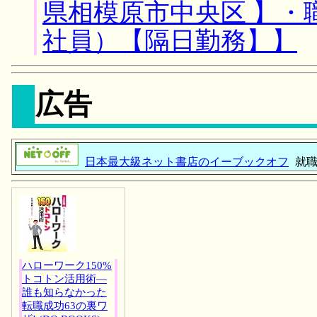
県相模原市中央区 】・
社員）【隔日勤務】】
広告
日本最大級ネット書店のイーブックオフ
就職
ハローワーク150%
トコトン活用術―
誰も知らなかった
転職成功63の裏ワ