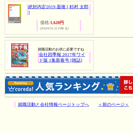
絶対内定2019 面接 [ 杉村 太郎
]
価格:
1,620円
(2018/6/16 22:15時 点)
就職活動のお供に必要ですね
会社四季報 2017年ワイ
ド版 1集新春号 [雑誌]
就職活動と会社情報ページトップへ
＜前のページ＜