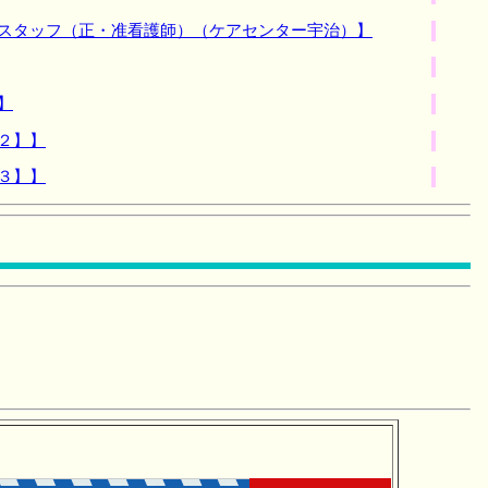
浴スタッフ（正・准看護師）（ケアセンター宇治）】
】
２】】
３】】