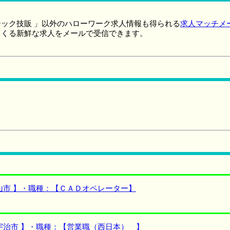
ック技販 」以外のハローワーク求人情報も得られる
求人マッチメ
てくる新鮮な求人をメールで受信できます。
山市 】・職種：【ＣＡＤオペレーター】
宇治市 】・職種：【営業職（西日本） 】