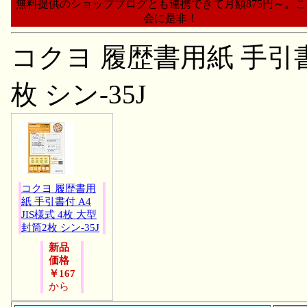
無料提供のショップブログとも連携できて月額875円～。
会に是非！
コクヨ 履歴書用紙 手引書付
枚 シン-35J
コクヨ 履歴書用
紙 手引書付 A4
JIS様式 4枚 大型
封筒2枚 シン-35J
新品
価格
￥167
から