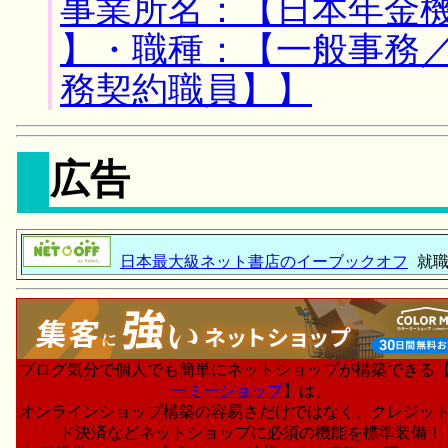
事業所名：【日本年金機
】・職種：【一般事務
務契約職員】】
広告
日本最大級ネット書店のイーブックオフ
就職
ブログ気分で個人でも簡単にネットショップが構築できる
ーミーショップ
】は、
オンラインショップ構築の容易さだけではなく、クレジッ
ド決済などネットショップに必須の機能を標準装備！