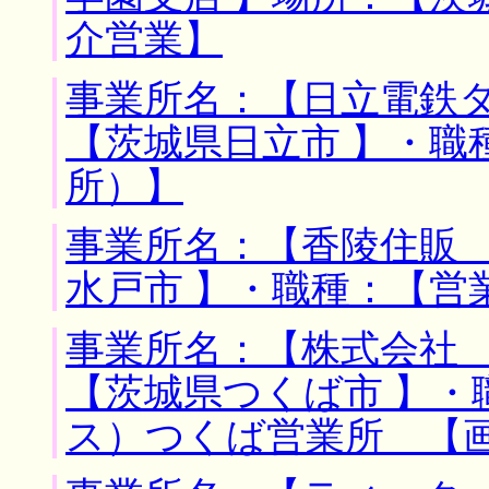
介営業】
事業所名：【日立電鉄タ
【茨城県日立市 】・職
所）】
事業所名：【香陵住販 
水戸市 】・職種：【営
事業所名：【株式会社 
【茨城県つくば市 】・
ス）つくば営業所 【